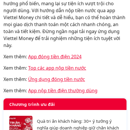
hướng phổ biến, mang lại sự tiện ích vượt trội cho
người dùng. Với hướng dẫn nộp tiền nước qua app
Viettel Money chi tiết và dễ hiểu, bạn có thể hoàn thành
mọi giao dịch thanh toán một cách nhanh chóng, an
toàn và tiết kiệm. Đừng ngần ngại tải ngay ứng dụng
Viettel Money để trải nghiệm những tiện ích tuyệt vời
này.
Xem thêm:
App đóng tiền điện 2024
Xem thêm:
Top các app nộp tiền nước
Xem thêm:
Ứng dụng đóng tiền nước
Xem thêm:
App nộp tiền điện thường dùng
Chương trình ưu đãi
Quà tri ân khách hàng: 30+ ý tưởng ý
nghĩa giúp doanh nghiệp giữ chân khách