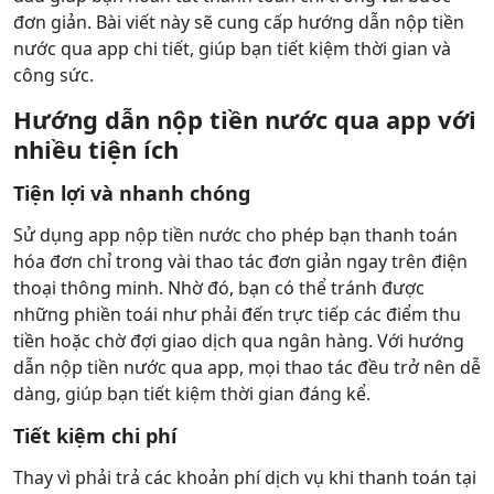
đơn giản. Bài viết này sẽ cung cấp hướng dẫn nộp tiền
nước qua app chi tiết, giúp bạn tiết kiệm thời gian và
công sức.
Hướng dẫn nộp tiền nước qua app với
nhiều tiện ích
Tiện lợi và nhanh chóng
Sử dụng app nộp tiền nước cho phép bạn thanh toán
hóa đơn chỉ trong vài thao tác đơn giản ngay trên điện
thoại thông minh. Nhờ đó, bạn có thể tránh được
những phiền toái như phải đến trực tiếp các điểm thu
tiền hoặc chờ đợi giao dịch qua ngân hàng. Với hướng
dẫn nộp tiền nước qua app, mọi thao tác đều trở nên dễ
dàng, giúp bạn tiết kiệm thời gian đáng kể.
Tiết kiệm chi phí
Thay vì phải trả các khoản phí dịch vụ khi thanh toán tại