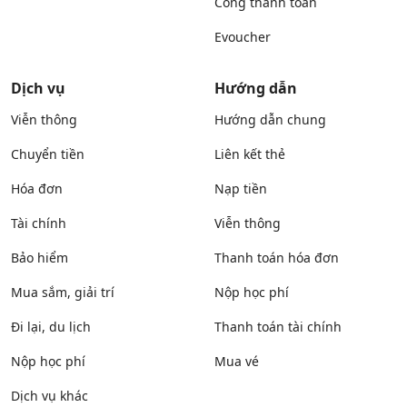
Cổng thanh toán
Evoucher
Dịch vụ
Hướng dẫn
Viễn thông
Hướng dẫn chung
Chuyển tiền
Liên kết thẻ
Hóa đơn
Nạp tiền
Tài chính
Viễn thông
Bảo hiểm
Thanh toán hóa đơn
Mua sắm, giải trí
Nộp học phí
Đi lại, du lịch
Thanh toán tài chính
Nộp học phí
Mua vé
Dịch vụ khác