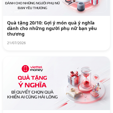
Quà tặng 20/10: Gợi ý món quà ý nghĩa
dành cho những người phụ nữ bạn yêu
thương
21/07/2026