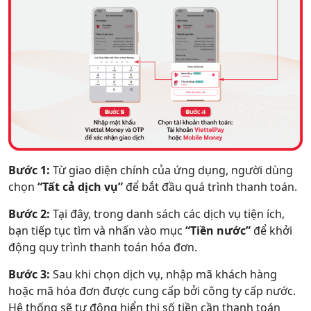
Bước 1:
Từ giao diện chính của ứng dụng, người dùng
chọn
“Tất cả dịch vụ”
để bắt đầu quá trình thanh toán.
Bước 2:
Tại đây, trong danh sách các dịch vụ tiện ích,
bạn tiếp tục tìm và nhấn vào mục
“Tiền nước”
để khởi
động quy trình thanh toán hóa đơn.
Bước 3:
Sau khi chọn dịch vụ, nhập mã khách hàng
hoặc mã hóa đơn được cung cấp bởi công ty cấp nước.
Hệ thống sẽ tự động hiển thị số tiền cần thanh toán