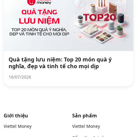
Quà tặng lưu niệm: Top 20 món quà ý
nghĩa, đẹp và tinh tế cho mọi dịp
16/07/2026
Giới thiệu
Sản phẩm
Viettel Money
Viettel Money