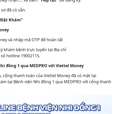
 tiếp nhận…. và bấm
“Tiếp tục”
để đăng ký.
 sơ đã có sẵn.
“Đặt Khám”
oney
Money và nhập mã OTP để hoàn tất
 khám bệnh trực tuyến tại địa chỉ
số hotline 19002115.
hi đồng 1 qua MEDPRO với Viettel Money
 cổng thanh toán của Viettel Money đã có mặt tại
ám tại Bệnh viện Nhi đồng 1 qua MEDPRO với cổng thanh