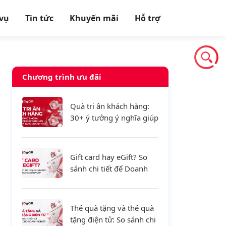
 vụ
Tin tức
Khuyến mãi
Hỗ trợ
Chương trình ưu đãi
Quà tri ân khách hàng:
30+ ý tưởng ý nghĩa giúp
doanh nghiệp giữ chân
khách hàng và tăng
doanh thu
Gift card hay eGift? So
sánh chi tiết để Doanh
nghiệp lựa chọn đúng
giải pháp
Thẻ quà tặng và thẻ quà
tặng điện tử: So sánh chi