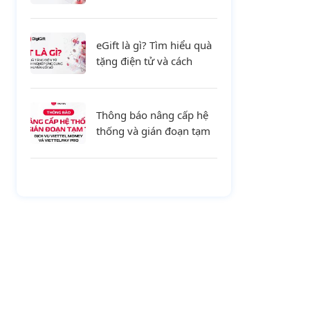
tiết và xu hướng mới cho
doanh nghiệp
eGift là gì? Tìm hiểu quà
tặng điện tử và cách
doanh nghiệp ứng dụng
trong chuyển đổi số
Thông báo nâng cấp hệ
thống và gián đoạn tạm
thời dịch vụ Viettel
Money và ViettelPay Pro
ngày 01/08/2026