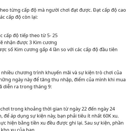
eo từng cấp độ mà người chơi đạt được. Đạt cấp độ cao
c cấp độ còn lại:
 cấp độ tiếp theo từ 5- 25
i sẽ nhận được 3 Kim cương
ược số Kim cương gấp 4 lần so với các cấp độ đầu tiên
t nhiều chương trình khuyến mãi và sự kiện trò chơi của
hững ngày này để tăng thu nhập, điểm của mình khi mua
ã diễn ra trong tháng 9:
ò chơi trong khoảng thời gian từ ngày 22 đến ngày 24
, để áp dụng sự kiện này, bạn phải tiêu ít nhất 60K xu.
ực hiện bằng tiền xu đều được ghi lại. Sau sự kiện, phần
 kho xu của bạn.