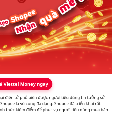
 Viettel Money ngay
i điện tử phổ biến được người tiêu dùng tin tưởng sử
hopee là vô cùng đa dạng. Shopee đã triển khai rất
hình thức kiếm điểm để phục vụ người tiêu dùng mua bán