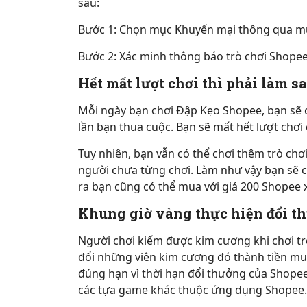
sau:
Bước 1: Chọn mục Khuyến mại thông qua m
Bước 2: Xác minh thông báo trò chơi Shope
Hết mất lượt chơi thì phải làm s
Mỗi ngày bạn chơi Đập Kẹo Shopee, bạn sẽ có 
lần bạn thua cuộc. Bạn sẽ mất hết lượt chơi
Tuy nhiên, bạn vẫn có thể chơi thêm trò ch
người chưa từng chơi. Làm như vậy bạn sẽ c
ra bạn cũng có thể mua với giá 200 Shopee x
Khung giờ vàng thực hiện đổi t
Người chơi kiếm được kim cương khi chơi tr
đổi những viên kim cương đó thành tiền mua
đúng hạn vì thời hạn đổi thưởng của Shopee
các tựa game khác thuộc ứng dụng Shopee