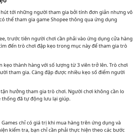
ẹo
hút tới những người tham gia bởi tính đơn giản nhưng vô
hỉ có thể tham gia game Shopee thông qua ứng dụng
, trước tiên người chơi cần phải vào ứng dụng cửa hàng
ìm đến trò chơi đập kẹo trong mục này để tham gia trò
 kẹo thành hàng với số lượng từ 3 viên trở lên. Trò chơi
người tham gia. Càng đập được nhiều kẹo số điểm người
 tận hưởng tham gia trò chơi. Người chơi không cần lo
 thống đã tự động lưu lại giúp.
Games chỉ có giá trị khi mua hàng trên ứng dụng và
ện kiểm tra, bạn chỉ cần phải thực hiện theo các bước