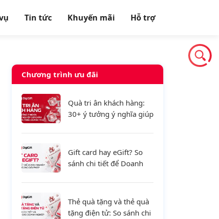
 vụ
Tin tức
Khuyến mãi
Hỗ trợ
Chương trình ưu đãi
Quà tri ân khách hàng:
30+ ý tưởng ý nghĩa giúp
doanh nghiệp giữ chân
khách hàng và tăng
doanh thu
Gift card hay eGift? So
sánh chi tiết để Doanh
nghiệp lựa chọn đúng
giải pháp
Thẻ quà tặng và thẻ quà
tặng điện tử: So sánh chi