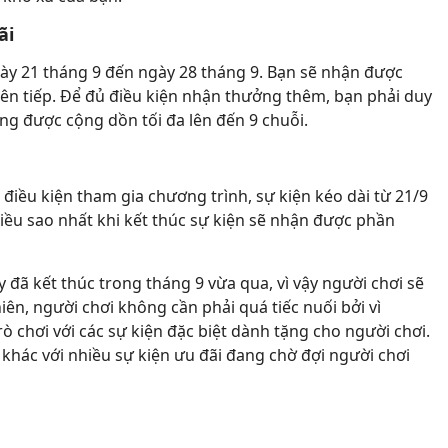
ãi
gày 21 tháng 9 đến ngày 28 tháng 9. Bạn sẽ nhận được
ên tiếp. Để đủ điều kiện nhận thưởng thêm, bạn phải duy
hưởng được cộng dồn tối đa lên đến 9 chuỗi.
 điều kiện tham gia chương trình, sự kiện kéo dài từ 21/9
hiều sao nhất khi kết thúc sự kiện sẽ nhận được phần
 đã kết thúc trong tháng 9 vừa qua, vì vậy người chơi sẽ
ên, người chơi không cần phải quá tiếc nuối bởi vì
rò chơi với các sự kiện đặc biệt dành tặng cho người chơi.
 khác với nhiều sự kiện ưu đãi đang chờ đợi người chơi