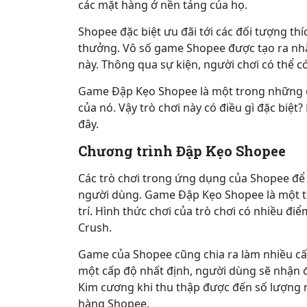
các mặt hàng ở nền tảng của họ.
Shopee đặc biệt ưu đãi tới các đối tượng th
thưởng. Vô số game Shopee được tạo ra nh
này. Thông qua sự kiện, người chơi có thể 
Game Đập Kẹo Shopee là một trong những ch
của nó. Vậy trò chơi này có điều gì đặc biệt
đây.
Chương trình Đập Kẹo Shopee
Các trò chơi trong ứng dụng của Shopee để
người dùng. Game Đập Kẹo Shopee là một trò
trí. Hình thức chơi của trò chơi có nhiều đ
Crush.
Game của Shopee cũng chia ra làm nhiều c
một cấp độ nhất định, người dùng sẽ nhận 
Kim cương khi thu thập được đến số lượng n
hàng Shopee.