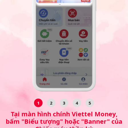
1
2
3
4
5
Tại màn hình chính Viettel Money,
bấm "Biểu tượng" hoặc "Banner" của