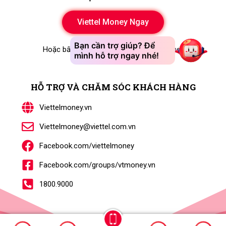
Viettel Money Ngay
Hoặc bấm gọi *998# khi không có internet
HỖ TRỢ VÀ CHĂM SÓC KHÁCH HÀNG​​
Viettelmoney.vn
Viettelmoney@viettel.com.vn
Facebook.com/viettelmoney
Facebook.com/groups/vtmoney.vn
1800.9000