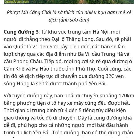
Phượt Mù Căng Chải là sở thích của nhiều bạn đam mê xê
dịch (ảnh sưu tầm)
Cung đường 3
: Từ khu vực trung tâm Hà Nội, mọi
người đi thẳng theo Đại lộ Thăng Long. Sau đó, rẽ phải
vào Quốc lộ 21 đến Sơn Tây. Tiếp đến, các bạn sẽ lần
lượt chạy qua các địa điểm như Ba Vì, cầu Trung Hà và
cầu Phong Châu. Tiếp đó, mọi người sẽ rẽ qua đường ở
Cẩm Khê và Hạ Hào thuộc tỉnh Phú Thọ. Cuối cùng, các
tín đồ xê dịch tiếp tục di chuyển qua đường 32C ven
sông Hồng là sẽ tới được thành phố Yên Bái.
Với tuyến đường này, bạn phải di chuyển khoảng 170km
bằng phương tiện ô tô hay xe máy cũng đều được hết.
Thời gian đi trung bình từ 4 đến 5 tiếng tùy điều kiện
giao thông và tốc độ di chuyển. Đây là cung đường khá
dễ đi, phù hợp cho cả những người mới bắt đầu hành
trình du lịch Yên Bái. Trên đường, bạn có thể dừng chân