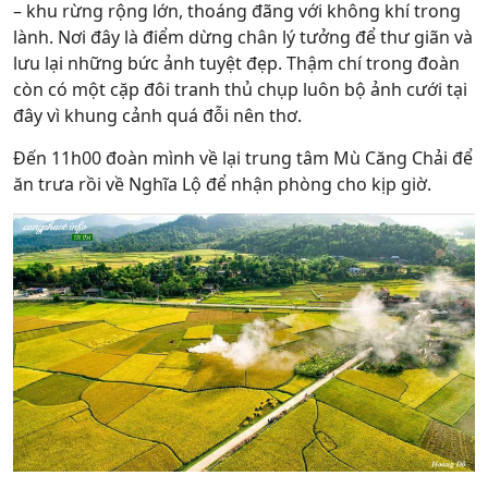
– khu rừng rộng lớn, thoáng đãng với không khí trong
lành. Nơi đây là điểm dừng chân lý tưởng để thư giãn và
lưu lại những bức ảnh tuyệt đẹp. Thậm chí trong đoàn
còn có một cặp đôi tranh thủ chụp luôn bộ ảnh cưới tại
đây vì khung cảnh quá đỗi nên thơ.
Đến 11h00 đoàn mình về lại trung tâm Mù Căng Chải để
ăn trưa rồi về Nghĩa Lộ để nhận phòng cho kịp giờ.