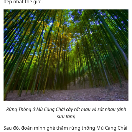
đẹp nhất thế giới.
Rừng Thông ở Mù Căng Chải cây rất mau và sát nhau (ảnh
sưu tầm)
Sau đó, đoàn mình ghé thăm rừng thông Mù Cang Chải