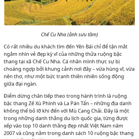
Chế Cu Nha (ảnh sưu tầm)
Có rất nhiều du khách tìm đến Yên Bái chỉ để tận mắt
ngắm nhìn vẻ đẹp kỳ vĩ của những thửa ruộng bậc
thang tại xã Chế Cu Nha. Cá nhân mình thực sự bị
choáng ngợp bởi khung cảnh nơi đây – vừa hùng vĩ, vừa
nên thơ, như một bức tranh thiên nhiên sống động
giữa đại ngàn.
Điểm dừng chân tiếp theo trong hành trình là ruộng
bậc thang Zế Xù Phình và La Pán Tẩn – những địa danh
không thể bỏ lỡ khi đến với Mù Cang Chải. Đây là một
trong những danh thắng du lịch quốc gia, từng được
xếp vào top 10 danh thắng đẹp nhất Việt Nam năm
2007 và cũng nằm trong danh sách 10 ruộng bậc thang