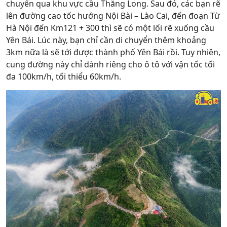
chuyển qua khu vực cầu Thăng Long. Sau đó, các bạn rẽ
lên đường cao tốc hướng Nội Bài – Lào Cai, đến đoạn Từ
Hà Nội đến Km121 + 300 thì sẽ có một lối rẽ xuống cầu
Yên Bái. Lúc này, bạn chỉ cần di chuyển thêm khoảng
3km nữa là sẽ tới được thành phố Yên Bái rồi. Tuy nhiên,
cung đường này chỉ dành riêng cho ô tô với vận tốc tối
đa 100km/h, tối thiểu 60km/h.