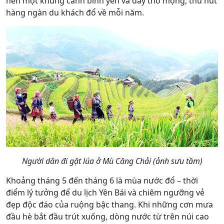
nên một khung cảnh bình yên và đầy thơ mộng, thu hút
hàng ngàn du khách đổ về mỗi năm.
Người dân đi gặt lúa ở Mù Căng Chải (ảnh sưu tầm)
Khoảng tháng 5 đến tháng 6 là mùa nước đổ – thời
điểm lý tưởng để du lịch Yên Bái và chiêm ngưỡng vẻ
đẹp độc đáo của ruộng bậc thang. Khi những cơn mưa
đầu hè bắt đầu trút xuống, dòng nước từ trên núi cao