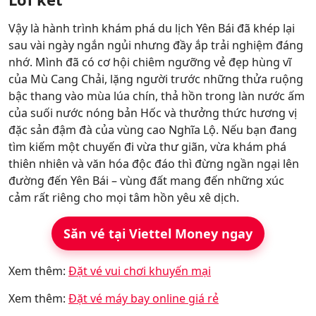
Vậy là hành trình khám phá du lịch Yên Bái đã khép lại
sau vài ngày ngắn ngủi nhưng đầy ắp trải nghiệm đáng
nhớ. Mình đã có cơ hội chiêm ngưỡng vẻ đẹp hùng vĩ
của Mù Cang Chải, lặng người trước những thửa ruộng
bậc thang vào mùa lúa chín, thả hồn trong làn nước ấm
của suối nước nóng bản Hốc và thưởng thức hương vị
đặc sản đậm đà của vùng cao Nghĩa Lộ. Nếu bạn đang
tìm kiếm một chuyến đi vừa thư giãn, vừa khám phá
thiên nhiên và văn hóa độc đáo thì đừng ngần ngại lên
đường đến Yên Bái – vùng đất mang đến những xúc
cảm rất riêng cho mọi tâm hồn yêu xê dịch.
Săn vé tại Viettel Money ngay
Xem thêm:
Đặt vé vui chơi khuyến mại
Xem thêm:
Đặt vé máy bay online giá rẻ