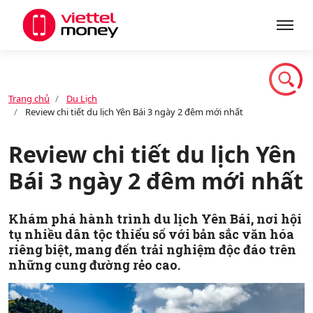
Giới thiệu
Trang chủ
Du Lịch
Review chi tiết du lịch Yên Bái 3 ngày 2 đêm mới nhất
Sản phẩm
Review chi tiết du lịch Yên
Bái 3 ngày 2 đêm mới nhất
Dịch vụ
Khám phá hành trình du lịch Yên Bái, nơi hội
Tin tức
tụ nhiều dân tộc thiểu số với bản sắc văn hóa
riêng biệt, mang đến trải nghiệm độc đáo trên
những cung đường rẻo cao.
Khuyến mãi