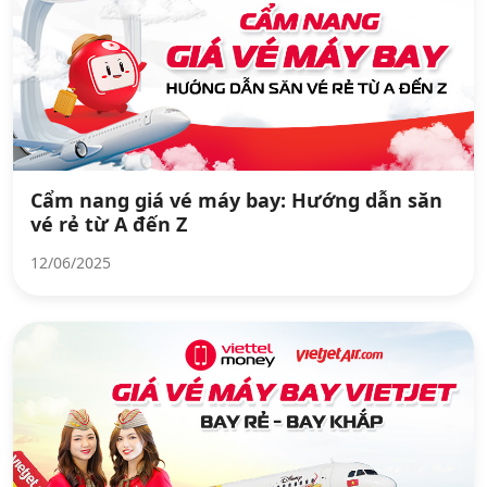
Cẩm nang giá vé máy bay: Hướng dẫn săn
vé rẻ từ A đến Z
12/06/2025