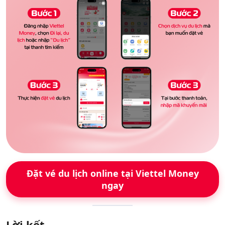
Đặt vé du lịch online tại Viettel Money
ngay
Lời kết