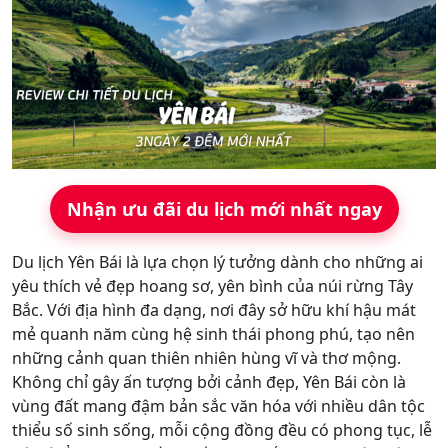
Hỗ trợ
Nhận ưu đãi du lịch mới nhất ngay
Du lịch Yên Bái là lựa chọn lý tưởng dành cho những ai
yêu thích vẻ đẹp hoang sơ, yên bình của núi rừng Tây
Bắc. Với địa hình đa dạng, nơi đây sở hữu khí hậu mát
mẻ quanh năm cùng hệ sinh thái phong phú, tạo nên
những cảnh quan thiên nhiên hùng vĩ và thơ mộng.
Không chỉ gây ấn tượng bởi cảnh đẹp, Yên Bái còn là
vùng đất mang đậm bản sắc văn hóa với nhiều dân tộc
thiểu số sinh sống, mỗi cộng đồng đều có phong tục, lễ