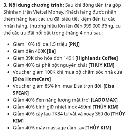
3. Nội dung chương trình:
Sau khi đóng tiền trả góp
Shinhan trên Viettel Money, Khách hàng được nhận
thêm hàng loạt các ưu đãi siêu tiết kiệm đến từ các
nhãn hàng, thương hiệu lớn lên đến 999.000 đồng, cụ
thể các ưu đãi nổi bật trong tháng 4 như sau:
Giảm 10% tối đa 1.5 triệu
[PNJ]
Giảm đến 400K
[Be]
Giảm 39K cho hóa đơn 149K
[Highlands Coffee]
Giảm 40% cà phê bột nguyên chất
[THỦY KIM]
Voucher giảm 100K khi mua bộ chăm sóc nhà cửa
[Dừa HomeCare]
Voucher giảm 85% khi mua Elsa trọn đời
[Elsa
SPEAK]
Giảm 40% đèn năng lượng mặt trời
[LADOMAX]
Giảm 40% bình giữ nhiệt inox 450ml
[THỦY KIM]
Giảm 40% cây lau TK84 tự vắt và xoay 360 độ
[THỦY
KIM]
Giảm 40% máy massage cầm tay
[THỦY KIM]