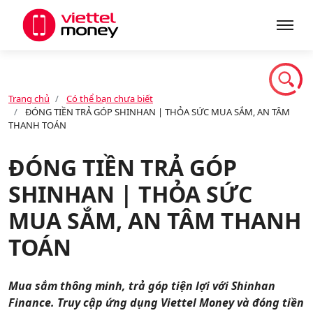
Giới thiệu
Trang chủ
Có thể bạn chưa biết
ĐÓNG TIỀN TRẢ GÓP SHINHAN | THỎA SỨC MUA SẮM, AN TÂM
Sản phẩm
THANH TOÁN
ĐÓNG TIỀN TRẢ GÓP
Dịch vụ
SHINHAN | THỎA SỨC
MUA SẮM, AN TÂM THANH
Tin tức
TOÁN
Khuyến mãi
Mua sắm thông minh, trả góp tiện lợi với Shinhan
Finance. Truy cập ứng dụng Viettel Money và đóng tiền