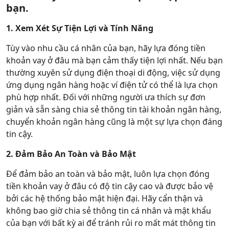
bạn.
1. Xem Xét Sự Tiện Lợi và Tính Năng
Tùy vào nhu cầu cá nhân của bạn, hãy lựa đóng tiền
khoản vay ở đâu mà bạn cảm thấy tiện lợi nhất. Nếu bạn
thường xuyên sử dụng điện thoại di động, việc sử dụng
ứng dụng ngân hàng hoặc ví điện tử có thể là lựa chọn
phù hợp nhất. Đối với những người ưa thích sự đơn
giản và sẵn sàng chia sẻ thông tin tài khoản ngân hàng,
chuyển khoản ngân hàng cũng là một sự lựa chọn đáng
tin cậy.
2. Đảm Bảo An Toàn và Bảo Mật
Để đảm bảo an toàn và bảo mật, luôn lựa chọn đóng
tiền khoản vay ở đâu có độ tin cậy cao và được bảo vệ
bởi các hệ thống bảo mật hiện đại. Hãy cẩn thận và
không bao giờ chia sẻ thông tin cá nhân và mật khẩu
của bạn với bất kỳ ai để tránh rủi ro mất mát thông tin