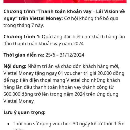
Chương trình “Thanh toán khoản vay – Lái Vision về
ngay” trên Viettel Money:
Cơ hội không thể bỏ qua
trong tháng 7 này.
Chương trình 1:
Quà tặng đặc biệt cho khách hàng lần
đầu thanh toán khoản vay năm 2024
Thời gian diễn ra:
25/6 – 31/12/2024
Nội dung:
Nhằm tri ân và chào đón khách hàng mới,
Viettel Money tặng ngay 01 voucher trị giá 20.000 đồng
để nạp tiền điện thoại mạng Viettel cho những khách
hàng lần đầu thanh toán khoản vay thành công từ
500.000 đồng trở lên trong năm 2024 trên ứng dụng
Viettel Money.
Lưu ý quan trọng:
Thời hạn sử dụng voucher: 30 ngày kể từ thời điểm