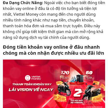
Đa Dạng Chức Năng:
Ngoài việc cho bạn biết
đóng tiền
khoản vay online ở đâu là có độ tin tưởng và tiện lợi
nhất, Viettel Money còn mang đến cho người dùng
nhiều tính năng khác như nạp tiền, chuyển khoản,
thanh toán hóa đơn và mua sắm trực tuyến. Điều này
không chỉ giúp tiết kiệm thời gian mà còn mở rộng khả
năng sử dụng dịch vụ tài chính của người dùng.
Đóng tiền khoản vay online ở đâu nhanh
chóng mà còn nhận được nhiều ưu đãi lớn