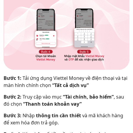
Bước 1:
Tải ứng dụng Viettel Money về điện thoại và tại
màn hình chính chọn
“Tất cả dịch vụ”
Bước 2:
Truy cập vào mục
“Tài chính, bảo hiểm”
, sau
đó chọn
“Thanh toán khoản vay”
Bước 3:
Nhập
thông tin cần thiết
và mã khách hàng
để xem hóa đơn trả góp.