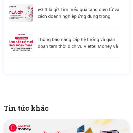
eGift là gì? Tìm hiểu quà tặng điện tử và
cách doanh nghiệp ứng dụng trong
chuyển đổi số
Thông báo nâng cấp hệ thống và gián
đoạn tạm thời dịch vụ Viettel Money và
ViettelPay Pro ngày 01/08/2026
Tin tức khác