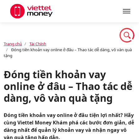
Giới thiệu
Trang chủ
Tài Chính
Đóng tiền khoản vay online ở đâu – Thao tác dễ dàng, vô vàn quà
Sản phẩm
tặng
Đóng tiền khoản vay
Dịch vụ
online ở đâu – Thao tác dễ
dàng, vô vàn quà tặng
Tin tức
Đóng tiền khoản vay online ở đâu tiện lợi nhất? Hãy
cùng Viettel Money Khám phá các bước đơn giản, dễ
Khuyến mãi
dàng nhất để quản lý khoản vay và nhận ngay vô
vàn quà tặng hấp dẫn.