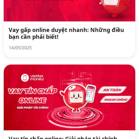
Vay gấp online duyệt nhanh: Những điều
bạn cần phải biết!
14/05/2025
Vay tín chấp online: Giải pháp tài chính