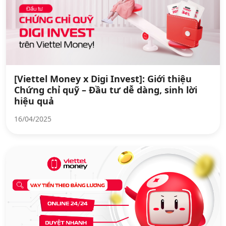
[Viettel Money x Digi Invest]: Giới thiệu
Chứng chỉ quỹ – Đầu tư dễ dàng, sinh lời
hiệu quả
16/04/2025