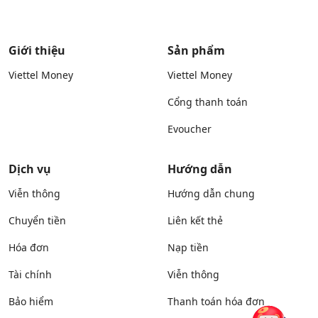
Giới thiệu
Sản phẩm
Viettel Money
Viettel Money
Cổng thanh toán
Evoucher
Dịch vụ
Hướng dẫn
Viễn thông
Hướng dẫn chung
Chuyển tiền
Liên kết thẻ
Hóa đơn
Nạp tiền
Tài chính
Viễn thông
Bảo hiểm
Thanh toán hóa đơn