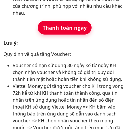
của chương trình, phù hợp với nhiều nhu cầu khác
nhau.
Thanh toán ngay
Lưu ý:
Quy định về quà tặng Voucher:
Voucher có hạn sử dụng 30 ngày kể từ ngày KH
chọn nhận voucher và không có giá trị quy đổi
thành tiền mặt hoặc hoàn tiền khi không sử dụng.
Viettel Money gửi tặng voucher cho KH trong vòng
72h kể từ khi KH thanh toán thành công, qua tin
nhắn trên ứng dụng hoặc tin nhắn đến số điện
thoại KH sử dụng Viettel Money => KH bấm vào
thông báo trên ứng dụng sẽ dẫn vào danh sách
voucher => KH chọn nhận voucher theo mong
muốn => Voucher được gửi tặng trên mục “Ưu đãi