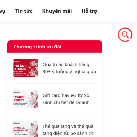
 vụ
Tin tức
Khuyến mãi
Hỗ trợ
Chương trình ưu đãi
Quà tri ân khách hàng:
30+ ý tưởng ý nghĩa giúp
doanh nghiệp giữ chân
khách hàng và tăng
doanh thu
Gift card hay eGift? So
sánh chi tiết để Doanh
nghiệp lựa chọn đúng
giải pháp
Thẻ quà tặng và thẻ quà
tặng điện tử: So sánh chi