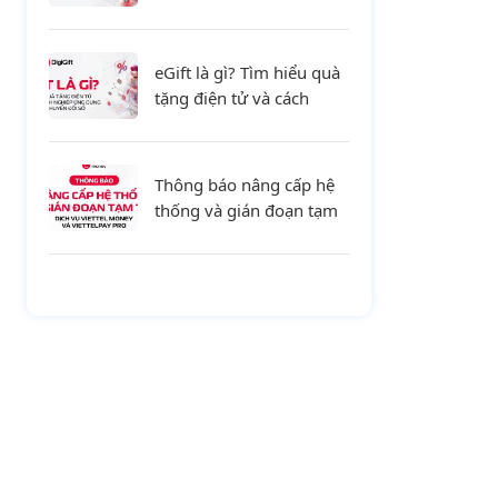
tiết và xu hướng mới cho
doanh nghiệp
eGift là gì? Tìm hiểu quà
tặng điện tử và cách
doanh nghiệp ứng dụng
trong chuyển đổi số
Thông báo nâng cấp hệ
thống và gián đoạn tạm
thời dịch vụ Viettel
Money và ViettelPay Pro
ngày 01/08/2026