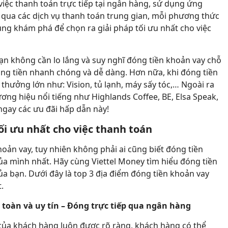
việc thanh toán trực tiếp tại ngân hàng, sử dụng ứng
 qua các dịch vụ thanh toán trung gian, mỗi phương thức
ng khám phá để chọn ra giải pháp tối ưu nhất cho việc
 bạn không cần lo lắng và suy nghĩ đóng tiền khoản vay chỗ
óng tiền nhanh chóng và dễ dàng. Hơn nữa, khi đóng tiền
thưởng lớn như: Vision, tủ lạnh, máy sấy tóc,… Ngoài ra
ơng hiệu nổi tiếng như Highlands Coffee, BE, Elsa Speak,
ngay các ưu đãi hấp dẫn này!
ối ưu nhất cho việc thanh toán
hoản vay, tuy nhiên không phải ai cũng biết đóng tiền
ủa mình nhất. Hãy cùng Viettel Money tìm hiểu đóng tiền
a bạn. Dưới đây là top 3 địa điểm đóng tiền khoản vay
.
toàn và uy tín – Đóng trực tiếp qua ngân hàng
của khách hàng luôn được rõ ràng, khách hàng có thể