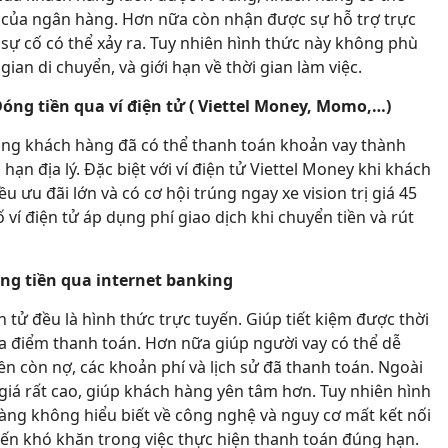
nh của ngân hàng. Hơn nữa còn nhận được sự hỗ trợ trực
c sự cố có thể xảy ra. Tuy nhiên hình thức này không phù
gian di chuyển, và giới hạn về thời gian làm việc.
óng tiền qua ví điện tử ( Viettel Money, Momo,…)
động khách hàng đã có thể thanh toán khoản vay thành
hạn địa lý. Đặc biệt với ví điện tử Viettel Money khi khách
ưu đãi lớn và có cơ hội trúng ngay xe vision trị giá 45
 ví điện tử áp dụng phí giao dịch khi chuyển tiền và rút
óng tiền qua internet banking
 tử đều là hình thức trực tuyến. Giúp tiết kiệm được thời
ịa điểm thanh toán. Hơn nữa giúp người vay có thể dễ
ền còn nợ, các khoản phí và lịch sử đã thanh toán. Ngoài
giá rất cao, giúp khách hàng yên tâm hơn. Tuy nhiên hình
ng không hiểu biết về công nghệ và nguy cơ mất kết nối
ến khó khăn trong việc thực hiện thanh toán đúng hạn.