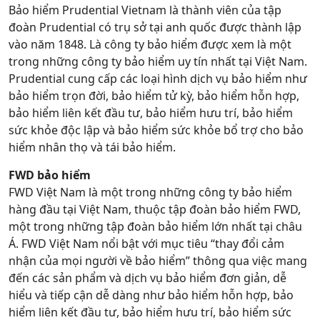
Bảo hiểm Prudential Vietnam là thành viên của tập
đoàn Prudential có trụ sở tại anh quốc được thành lập
vào năm 1848. Là công ty bảo hiểm được xem là một
trong những công ty bảo hiểm uy tín nhất tại Việt Nam.
Prudential cung cấp các loại hình dịch vụ bảo hiểm như
bảo hiểm trọn đời, bảo hiểm tử kỳ, bảo hiểm hỗn hợp,
bảo hiểm liên kết đầu tư, bảo hiểm hưu trí, bảo hiểm
sức khỏe độc lập và bảo hiểm sức khỏe bổ trợ cho bảo
hiểm nhân thọ và tái bảo hiểm.
FWD bảo hiểm
FWD Việt Nam là một trong những công ty bảo hiểm
hàng đầu tại Việt Nam, thuộc tập đoàn bảo hiểm FWD,
một trong những tập đoàn bảo hiểm lớn nhất tại châu
Á. FWD Việt Nam nổi bật với mục tiêu “thay đổi cảm
nhận của mọi người về bảo hiểm” thông qua việc mang
đến các sản phẩm và dịch vụ bảo hiểm đơn giản, dễ
hiểu và tiếp cận dễ dàng như bảo hiểm hỗn hợp, bảo
hiểm liên kết đầu tư, bảo hiểm hưu trí, bảo hiểm sức