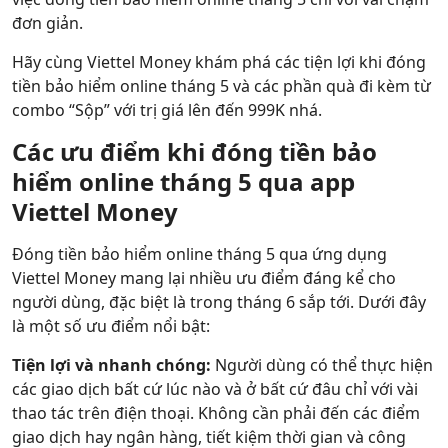
đơn giản.
Hãy cùng Viettel Money khám phá các tiện lợi khi đóng
tiền bảo hiểm online tháng 5 và các phần quà đi kèm từ
combo “Sộp” với trị giá lên đến 999K nhá.
Các ưu điểm khi đóng tiền bảo
hiểm online tháng 5 qua app
Viettel Money
Đóng tiền bảo hiểm online tháng 5 qua ứng dụng
Viettel Money mang lại nhiều ưu điểm đáng kể cho
người dùng, đặc biệt là trong tháng 6 sắp tới. Dưới đây
là một số ưu điểm nổi bật:
Tiện lợi và nhanh chóng:
Người dùng có thể thực hiện
các giao dịch bất cứ lúc nào và ở bất cứ đâu chỉ với vài
thao tác trên điện thoại. Không cần phải đến các điểm
giao dịch hay ngân hàng, tiết kiệm thời gian và công