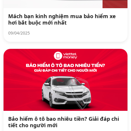
Mách bạn kinh nghiệm mua bảo hiểm xe
hơi bắt buộc mới nhất
09/04/2025
Bảo hiểm ô tô bao nhiêu tiền? Giải đáp chi
tiết cho người mới