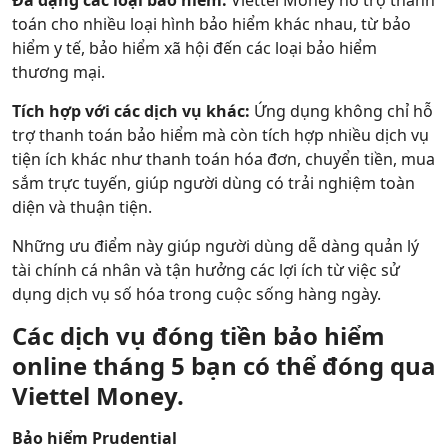
Đa dạng các loại bảo hiểm:
Viettel Money hỗ trợ thanh
toán cho nhiều loại hình bảo hiểm khác nhau, từ bảo
hiểm y tế, bảo hiểm xã hội đến các loại bảo hiểm
thương mại.
Tích hợp với các dịch vụ khác:
Ứng dụng không chỉ hỗ
trợ thanh toán bảo hiểm mà còn tích hợp nhiều dịch vụ
tiện ích khác như thanh toán hóa đơn, chuyển tiền, mua
sắm trực tuyến, giúp người dùng có trải nghiệm toàn
diện và thuận tiện.
Những ưu điểm này giúp người dùng dễ dàng quản lý
tài chính cá nhân và tận hưởng các lợi ích từ việc sử
dụng dịch vụ số hóa trong cuộc sống hàng ngày.
Các dịch vụ đóng tiền bảo hiểm
online tháng 5 bạn có thể đóng qua
Viettel Money.
Bảo hiểm Prudential