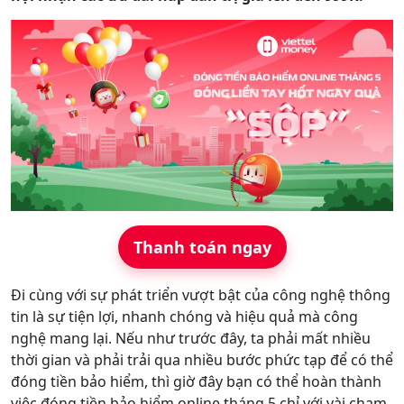
Hỗ trợ
Thanh toán ngay
Đi cùng với sự phát triển vượt bật của công nghệ thông
tin là sự tiện lợi, nhanh chóng và hiệu quả mà công
nghệ mang lại. Nếu như trước đây, ta phải mất nhiều
thời gian và phải trải qua nhiều bước phức tạp để có thể
đóng tiền bảo hiểm, thì giờ đây bạn có thể hoàn thành
việc đóng tiền bảo hiểm online tháng 5 chỉ với vài chạm