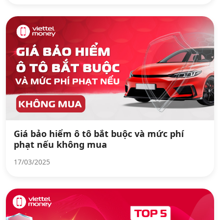
Giá bảo hiểm ô tô bắt buộc và mức phí
phạt nếu không mua
17/03/2025