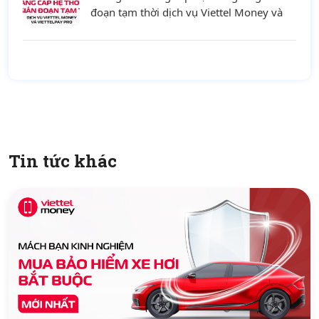
đoạn tạm thời dịch vụ Viettel Money và
ViettelPay Pro ngày 01/08/2026
Tin tức khác