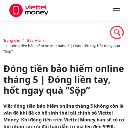
Giới thiệu
Trang chủ
Bảo Hiểm
Đóng tiền bảo hiểm online tháng 5 | Đóng liền tay, hốt ngay quà
Sản phẩm
“Sộp”
Đóng tiền bảo hiểm online
Dịch vụ
tháng 5 | Đóng liền tay,
hốt ngay quà “Sộp”
Tin tức
Việc đóng tiền bảo hiểm online tháng 5 không còn là
vấn đề khi đã có hệ sinh thái tài chính số Viettel
Khuyến mãi
Money. Khi đóng tiền trên Viettel Money bạn sẽ có cơ
hội nhận các ưu đãi hấp dẫn trị giá lên đến 999K.