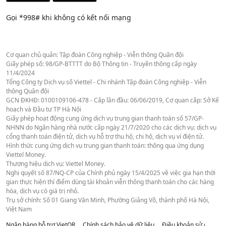
Gọi *998# khi không có kết nối mạng
Cơ quan chủ quản: Tập đoàn Công nghiệp - Viễn thông Quân đội
Giấy phép số: 98/GP-BTTTT do Bộ Thông tin - Truyền thông cấp ngày
11/4/2024
Tổng Công ty Dịch vụ số Viettel - Chi nhánh Tập đoàn Công nghiệp - Viễn
thông Quân đội
GCN ĐKHĐ: 0100109106-478 - Cấp lần đầu: 06/06/2019, Cơ quan cấp: Sở Kế
hoạch và Đầu tư TP Hà Nội
Giấy phép hoạt động cung ứng dịch vụ trung gian thanh toán số 57/GP-
NHNN do Ngân hàng nhà nước cấp ngày 21/7/2020 cho các dịch vụ: dịch vụ
cổng thanh toán điện tử, dịch vụ hỗ trợ thu hộ, chi hộ, dịch vụ ví điện tử.
Hình thức cung ứng dịch vụ trung gian thanh toán: thông qua ứng dụng
Viettel Money.
Thương hiệu dịch vụ: Viettel Money.
Nghị quyết số 87/NQ-CP của Chính phủ ngày 15/4/2025 về việc gia hạn thời
gian thực hiện thí điểm dùng tài khoản viễn thông thanh toán cho các hàng
hóa, dịch vụ có giá trị nhỏ.
Trụ sở chính: Số 01 Giang Văn Minh, Phường Giảng Võ, thành phố Hà Nội,
Việt Nam
Ngân hàng hỗ trợ VietQR
Chính sách bảo vệ dữ liệu
Điều khoản sử dụng we