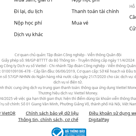
Hỗ 
Đi lại, du lịch
Thanh toán tài chính
Câ
Nộp học phí
Mua vé
Cử
Dịch vụ khác
Cơ quan chủ quản: Tập đoàn Công nghiệp - Viễn thông Quân đội
Giấy phép số: 98/GP-BTTTT do Bộ Thông tin - Truyền thông cấp ngày 11/4/2024
g Công ty Dịch vụ số Viettel - Chi nhánh Tập đoàn Công nghiệp - Viễn thông Quân
0100109106-478 - Cấp lần đầu: 06/06/2019, Cơ quan cấp: Sở Kế hoạch và Đầu t
n số 57/GP-NHNN do Ngân hàng nhà nước cấp ngày 21/7/2020 cho các dịch vụ: dịch 
dịch vụ ví điện tử.
nh thức cung ứng dịch vụ trung gian thanh toán: thông qua ứng dụng Viettel Mon
Thương hiệu dịch vụ: Viettel Money.
2025 về việc gia hạn thời gian thực hiện thí điểm dùng tài khoản viễn thông than
Trụ sở chính: Số 01 Giang Văn Minh, Phường Giảng Võ, thành phố Hà Nội, Việt Na
 VietQR
Chính sách bảo vệ dữ liệu
Điều khoản sử dụng we
Thông tin, chính sách, cơ chế
DigitalPay