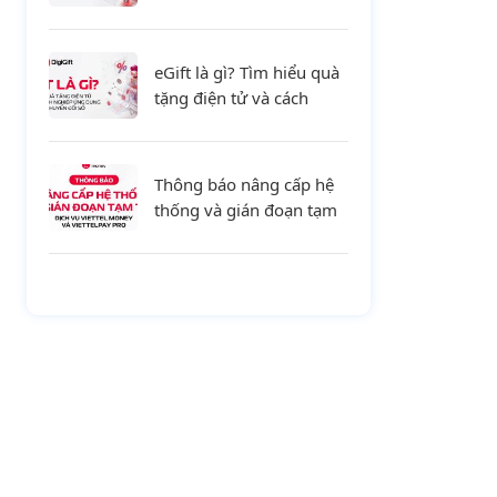
tiết và xu hướng mới cho
doanh nghiệp
eGift là gì? Tìm hiểu quà
tặng điện tử và cách
doanh nghiệp ứng dụng
trong chuyển đổi số
Thông báo nâng cấp hệ
thống và gián đoạn tạm
thời dịch vụ Viettel
Money và ViettelPay Pro
ngày 01/08/2026