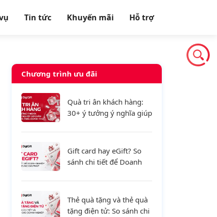
 vụ
Tin tức
Khuyến mãi
Hỗ trợ
Chương trình ưu đãi
Quà tri ân khách hàng:
30+ ý tưởng ý nghĩa giúp
doanh nghiệp giữ chân
khách hàng và tăng
doanh thu
Gift card hay eGift? So
sánh chi tiết để Doanh
nghiệp lựa chọn đúng
giải pháp
Thẻ quà tặng và thẻ quà
tặng điện tử: So sánh chi