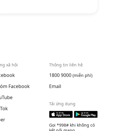
ng xã hội
Thông tin liên hệ
cebook
1800 9000
(miễn phí)
óm Facebook
Email
uTube
Tải ứng dụng
kTok
ber
Gọi *998# khi không có
kết nối mạng