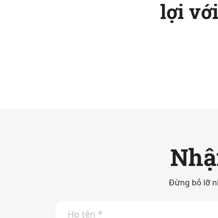
lợi v
Nhận
Đừng bỏ lỡ n
H
ọ