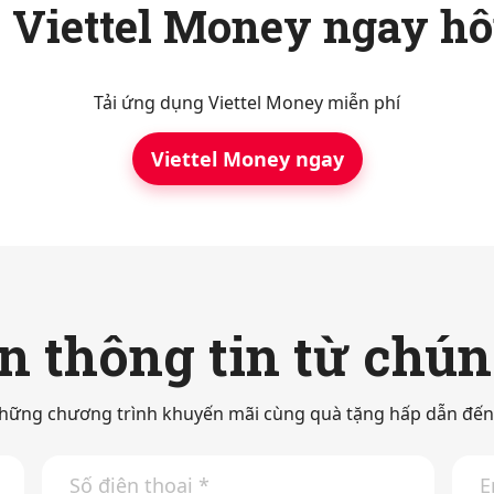
ới Viettel Money ngay h
Tải ứng dụng Viettel Money miễn phí
Viettel Money ngay
 thông tin từ chún
hững chương trình khuyến mãi cùng quà tặng hấp dẫn đến 
S
E
ố
m