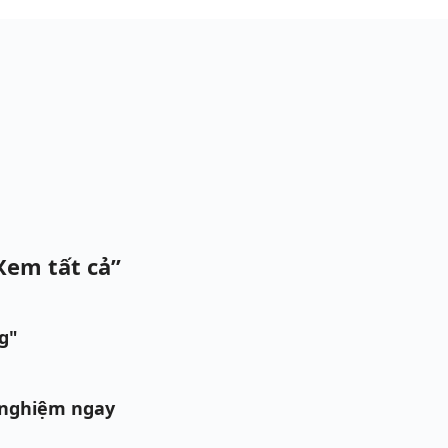
Xem tất cả”
g"
 nghiệm ngay