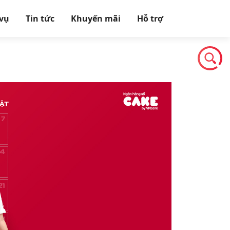
 vụ
Tin tức
Khuyến mãi
Hỗ trợ