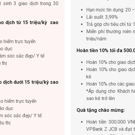
 sinh 3 giao dịch trong 30
Hạn mức tín dụng: 20 –
Lãi suất: 3,99%
ao dịch từ 15 triệu/kỳ sao
Trả góp chi tiêu chỉ từ
Miễn phí thường niên n
triệu/năm
o hiểm trực tuyến
áo dục
Hoàn tiền 10% tối đa 500
hăm sóc sắc đẹp/ Y tế
Hoàn 10% cho giao dịc
 thị
Hoàn 10% cho giao dịch
kê
 dịch dưới 15 triệu/kỳ sao
Hoàn 10% cho các giao 
*Áp dụng cho Khách hà
sao kê trở lên
ảo hiểm trực tuyến
iáo dục
Quà tặng chào mừng:
ăm sóc sắc đẹp/ Y tế
Hoàn tiền 300.000 VNĐ
êu thị
VPBank Z JCB và đạt tổ