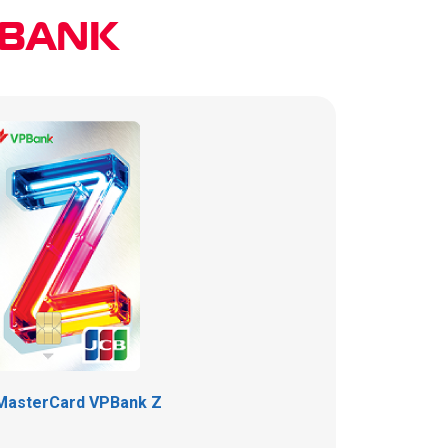
BANK
MasterCard VPBank Z