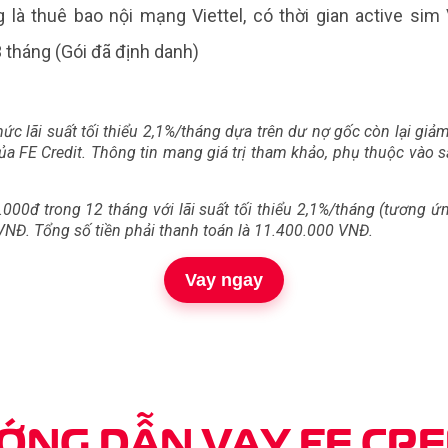
 là thuê bao nội mạng Viettel, có thời gian active sim 
3 tháng (Gói đã định danh)
ức lãi suất tối thiểu 2,1%/tháng dựa trên dư nợ gốc còn lại giả
ủa FE Credit. Thông tin mang giá trị tham khảo, phụ thuộc vào
000đ trong 12 tháng với lãi suất tối thiểu 2,1%/tháng (tương 
VNĐ. Tổng số tiền phải thanh toán là 11.400.000 VNĐ.
Vay ngay
ỚNG DẪN VAY
FE CRE