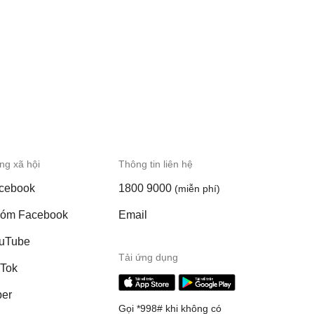
g xã hội
Thông tin liên hệ
cebook
1800 9000
(miễn phí)
óm Facebook
Email
uTube
Tải ứng dụng
kTok
ber
Gọi *998# khi không có