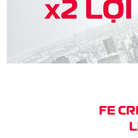
FE CR
L