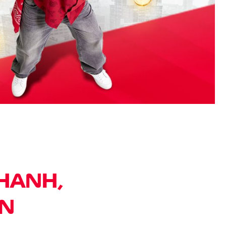
NHANH,
ỐN