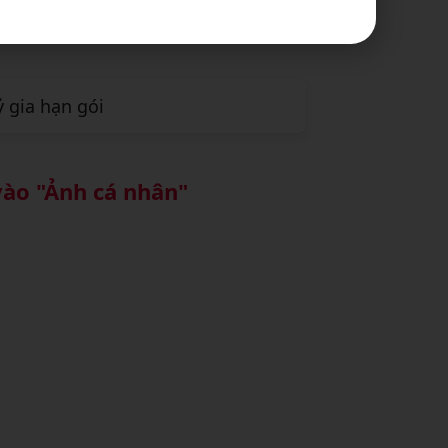
n gói
 gia hạn gói
vào "Ảnh cá nhân"