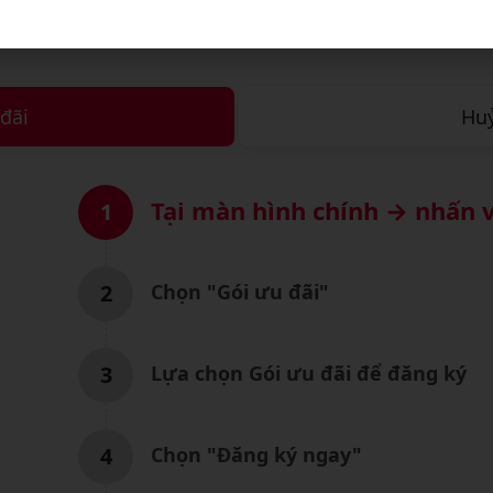
g dẫn đăng ký/
huỷ gia hạ
đãi
Huỷ
Tại màn hình chính → nhấn 
1
2
Chọn "Gói ưu đãi"
3
Lựa chọn Gói ưu đãi để đăng ký
4
Chọn "Đăng ký ngay"