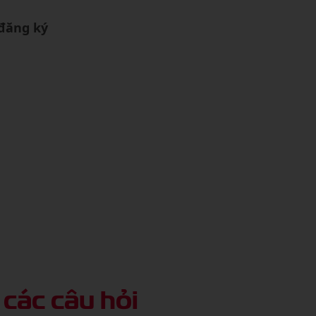
 đăng ký
i các câu hỏi