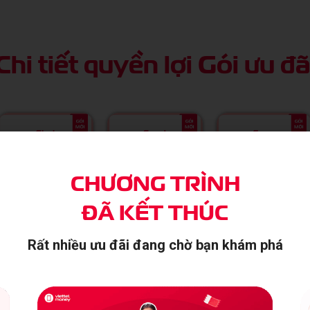
Chi tiết quyền lợi
Gói ưu đã
CHƯƠNG TRÌNH
ĐÃ KẾT THÚC
Rất nhiều ưu đãi
đang chờ bạn khám phá