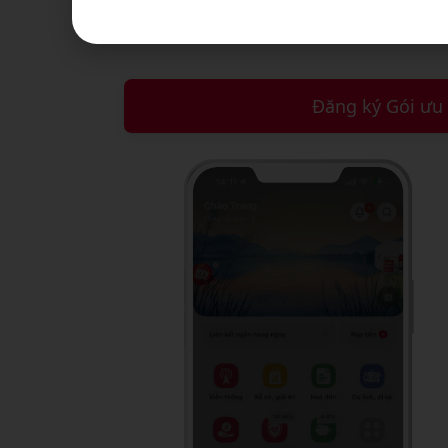
Hướn
Đăng ký Gói ưu 