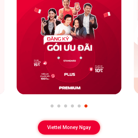
hông áp dụng chính sách hết quyền lợi gói Plus/Premium thì s
er hiện chỉ áp dụng tại 6 tỉnh thành: Ninh Bình, Phú Thọ, Hả
 vụ Internet, truyền hình Viettel không áp dụng với số điện th
của kênh.
Lưu ý về chính sách
Đăng ký ngay
Viettel Money Ngay