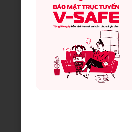
*
Quyền lợi giữa các gói là độc lập, k
Ưu đãi các gói Start/Smart/Sup
Chính sách hoàn tiền khi thanh toán dịch