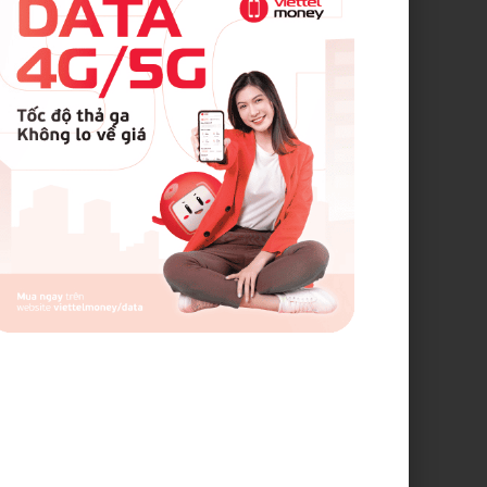
ử dụng phần miễn phí của gói Standard.
i Phòng, Nghệ An, Huế, Gia Lai.
oại thực hiện thanh toán là số điện thoại